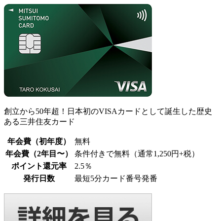
創立から50年超！日本初のVISAカードとして誕生した歴史
ある三井住友カード
年会費（初年度）
無料
年会費（2年目〜）
条件付きで無料（通常1,250円+税）
ポイント還元率
2.5％
発行日数
最短5分カード番号発番