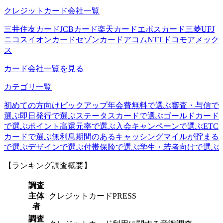
クレジットカード会社一覧
三井住友カード
JCBカード
楽天カード
エポスカード
三菱UFJ
ニコス
イオンカード
セゾンカード
アコム
NTTドコモ
アメック
ス
カード会社一覧を見る
カテゴリ一覧
初めての方向け
ピックアップ
年会費無料で選ぶ
審査・与信で
選ぶ
即日発行で選ぶ
ステータスカードで選ぶ
ゴールドカード
で選ぶ
ポイント高還元率で選ぶ
入会キャンペーンで選ぶ
ETC
カードで選ぶ
無利息期間のあるキャッシング
マイルが貯まる
で選ぶ
デザインで選ぶ
付帯保険で選ぶ
学生・若者向けで選ぶ
【ランキング調査概要】
調査
主体
クレジットカードPRESS
者
調査